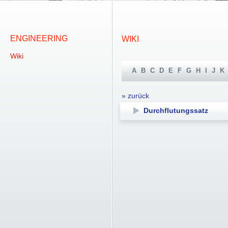
ENGINEERING
WIKI
Wiki
A
B
C
D
E
F
G
H
I
J
K
» zurück
Durchflutungssatz