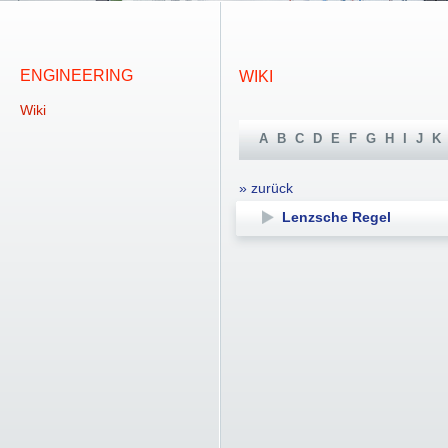
ENGINEERING
WIKI
Wiki
A
B
C
D
E
F
G
H
I
J
K
» zurück
Lenzsche Regel