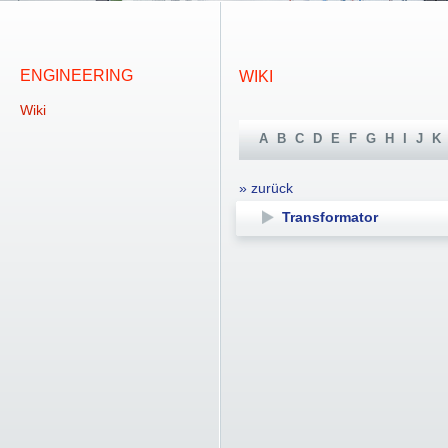
ENGINEERING
WIKI
Wiki
A
B
C
D
E
F
G
H
I
J
K
» zurück
Transformator