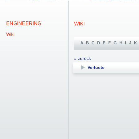
ENGINEERING
WIKI
Wiki
A
B
C
D
E
F
G
H
I
J
K
» zurück
Verluste